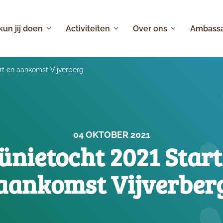
 kun jij doen
Activiteiten
Over ons
Ambass
rt en aankomst Vijverberg
04 OKTOBER 2021
ünietocht 2021 Start
aankomst Vijverber