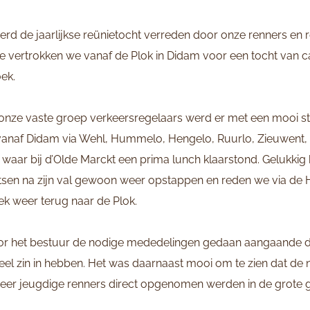
rd de jaarlijkse reünietocht verreden door onze renners en r
e vertrokken we vanaf de Plok in Didam voor een tocht van c
ek.
onze vaste groep verkeersregelaars werd er met een mooi s
 vanaf Didam via Wehl, Hummelo, Hengelo, Ruurlo, Zieuwent, 
waar bij d’Olde Marckt een prima lunch klaarstond. Gelukkig
ntsen na zijn val gewoon weer opstappen en reden we via de He
k weer terug naar de Plok.
door het bestuur de nodige mededelingen gedaan aangaande 
eel zin in hebben. Het was daarnaast mooi om te zien dat de
zeer jeugdige renners direct opgenomen werden in de grote g