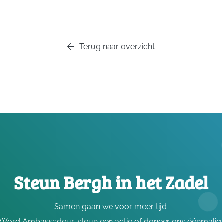
Terug naar overzicht
Steun Bergh in het Zadel
Samen gaan we voor meer tijd.
Word Ambassadeur, steun een actie of doneer ons éénmalig