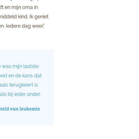
t en mijn oma in
iddeld kind. Ik geniet
en. Iedere dag weer.”
 was mijn laatste
oed en de kans dat
ls terugkeert is
als bij ieder ander.
steld van leukemie