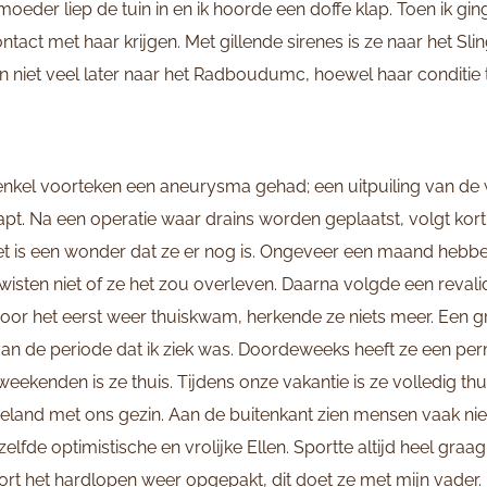
 moeder liep de tuin in en ik hoorde een doffe klap. Toen ik gin
tact met haar krijgen. Met gillende sirenes is ze naar het Sli
niet veel later naar het Radboudumc, hoewel haar conditie to
 enkel voorteken een aneurysma gehad; een uitpuiling van de
pt. Na een operatie waar drains worden geplaatst, volgt kor
Het is een wonder dat ze er nog is. Ongeveer een maand hebb
sten niet of ze het zou overleven. Daarna volgde een revalida
oor het eerst weer thuiskwam, herkende ze niets meer. Een g
an de periode dat ik ziek was. Doordeweeks heeft ze een per
eekenden is ze thuis. Tijdens onze vakantie is ze volledig thu
eland met ons gezin. Aan de buitenkant zien mensen vaak nie
zelfde optimistische en vrolijke Ellen. Sportte altijd heel gra
 kort het hardlopen weer opgepakt, dit doet ze met mijn vader