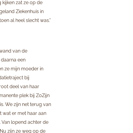
g kijken zat ze op de
ngeland Ziekenhuis in
en al heel slecht was.”
 wand van de
t daarna een
en ze mijn moeder in
tietraject bij
root deel van haar
manente plek bij ZoZijn
is. We zijn net terug van
t wat er met haar aan
ag. Van lopend achter de
. Nu zijn ze weg op de