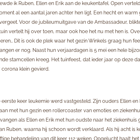
viewde ik Ruben, Ellen en Erik aan de keukentafel. Open vertel
oment al een aantal jaren achter hen ligt. Een hecht en warm g
el vergeet. Voor de jubileumuitgave van de Ambassadeur, blikt
 tuin vertelt hij over toen, maar ook hoe het nu met hen is. Ove
eren… Dit is ook de plek waar het gezin Winkels graag hun fees
angen er nog. Naast hun verjaardagen is 5 mei een hele bijz
nde stamcellen kreeg. Het tuinfeest, dat ieder jaar op deze 
 corona klein gevierd.
eerste keer leukemie werd vastgesteld. Zijn ouders Ellen en E
aan met hun gezin een rollercoaster van emoties en ziekenhui
vangen als Ellen en Erik met hun oudste naar het ziekenhuis 
n Ruben, waarna hij schoon wordt verklaard. Als hij acht is
ftige behandeling van dit keer 112 weken. Opgelucht haalt het 