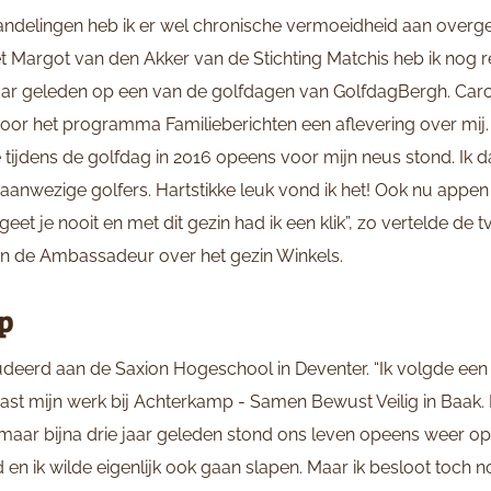
andelingen heb ik er wel chronische vermoeidheid aan over
et Margot van den Akker van de Stichting Matchis heb ik nog r
aar geleden op een van de golfdagen van GolfdagBergh. Caro
oor het programma Familieberichten een aflevering over mij.
e tijdens de golfdag in 2016 opeens voor mijn neus stond. Ik d
anwezige golfers. Hartstikke leuk vond ik het! Ook nu appen
t je nooit en met dit gezin had ik een klik”, zo vertelde de t
van de Ambassadeur over het gezin Winkels.
p
tudeerd aan de Saxion Hogeschool in Deventer. “Ik volgde een 
st mijn werk bij Achterkamp - Samen Bewust Veilig in Baak. Ei
n, maar bijna drie jaar geleden stond ons leven opeens weer op
 en ik wilde eigenlijk ook gaan slapen. Maar ik besloot toch 