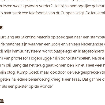
n leven weer ‘gewoon’ verder? Het bijna onmogelijke gebeurt 1
haar werk een telefoontje van dr. Cuppen krijgt. De leukemie
e
urt lang als Stichting Matchis op zoek gaat naar een stamce
er drie matches zijn waarvan een 100% en van een Nederlandse 
rbij mijn immuunsysteem wordt platgelegd en ik afgezonderd 
eam van professor Hogebrugge mijn donorstamcellen. Na dri
rm blij. Bang dat het terug gaat komen ben ik niet. Heel veel 
mijn blog: 'Kump Goed', maar ook door de vele gesprekken thu
rgeten: na iedere behandeling kreeg ik een kraal. Dat gaf me o
h als een pleister op de wonde.”
en