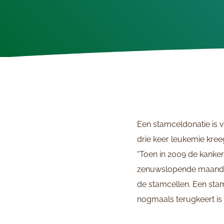
Een stamceldonatie is v
drie keer leukemie kreeg
“Toen in 2009 de kanke
zenuwslopende maanden
de stamcellen. Een sta
nogmaals terugkeert is ne