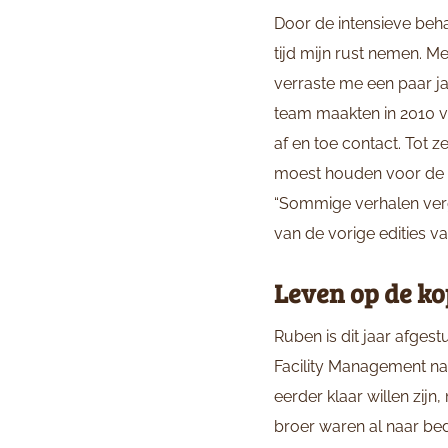
Door de intensieve beh
tijd mijn rust nemen. M
verraste me een paar j
team maakten in 2010 v
af en toe contact. Tot z
moest houden voor de a
“Sommige verhalen vergee
van de vorige edities 
Leven op de ko
Ruben is dit jaar afges
Facility Management naa
eerder klaar willen zij
broer waren al naar bed